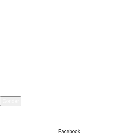
+90 543 403 9124
Adınız
E-posta adresiniz
Telefon Numarası
Web Tasarım:
1007 Medya
Facebook