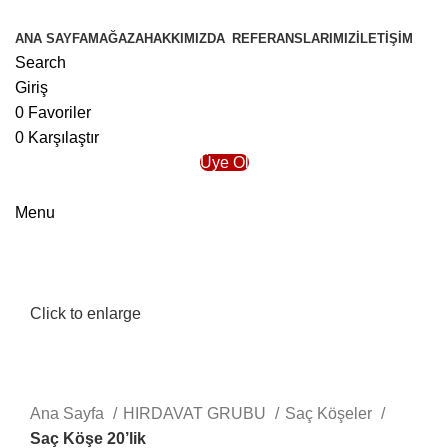
ANA SAYFA
MAĞAZA
HAKKIMIZDA
REFERANSLARIMIZ
İLETIŞIM
Search
Giriş
0
Favoriler
0
Karşılaştır
Üye Ol
Menu
Click to enlarge
Ana Sayfa
HIRDAVAT GRUBU
Saç Köşeler
Saç Köşe 20’lik