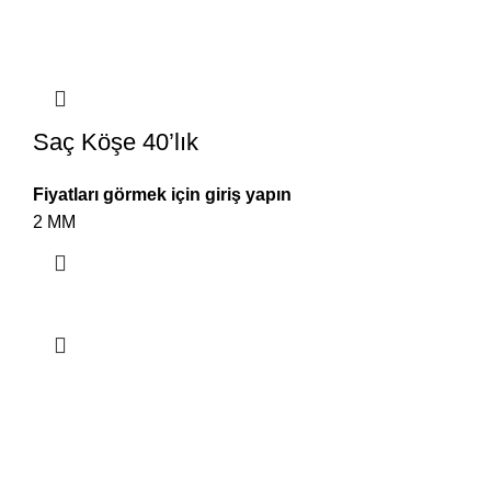
Saç Köşe 40’lık
Fiyatları görmek için giriş yapın
2 MM
Hala bir sorunuz mu var?
Cep telefonu numaranızı bırakın, sizi geri arayalım.