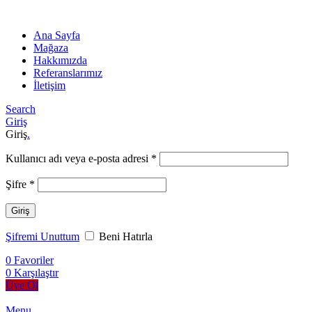
Ana Sayfa
Mağaza
Hakkımızda
Referanslarımız
İletişim
Search
Giriş
Giriş
.
Kullanıcı adı veya e-posta adresi
*
Şifre
*
Giriş
Şifremi Unuttum
Beni Hatırla
0
Favoriler
0
Karşılaştır
Üye Ol
Menu