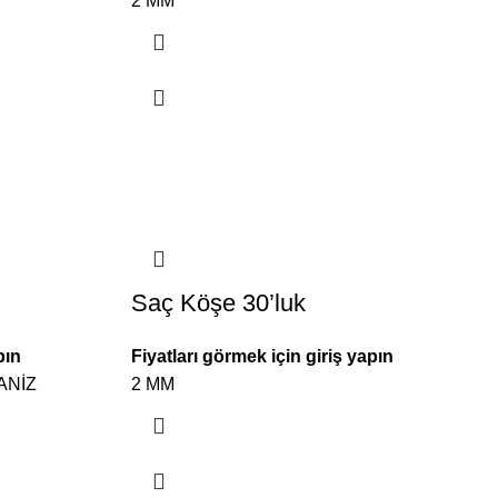
2 MM
Saç Köşe 30’luk
pın
Fiyatları görmek için giriş yapın
ANİZ
2 MM