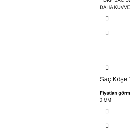
DKP SAC ÜZ
DAHA KUVVET
Saç Köşe 1
Fiyatları görm
2 MM