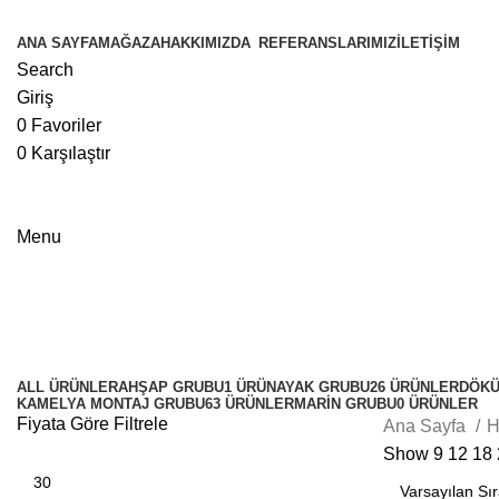
ANA SAYFA
MAĞAZA
HAKKIMIZDA
REFERANSLARIMIZ
İLETIŞIM
Search
Giriş
0
Favoriler
0
Karşılaştır
Menu
Saç Köşeler
ALL
ÜRÜNLER
AHŞAP GRUBU
1 ÜRÜN
AYAK GRUBU
26 ÜRÜNLER
DÖKÜ
KAMELYA MONTAJ GRUBU
63 ÜRÜNLER
MARİN GRUBU
0 ÜRÜNLER
Fiyata Göre Filtrele
Ana Sayfa
H
Show
9
12
18