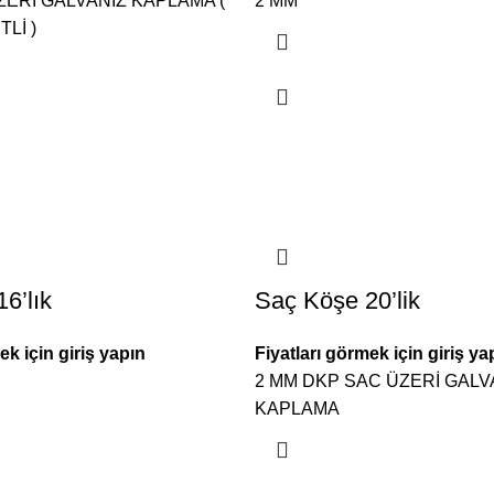
ERİ GALVANİZ KAPLAMA (
2 MM
Lİ )
6’lık
Saç Köşe 20’lik
ek için giriş yapın
Fiyatları görmek için giriş ya
2 MM DKP SAC ÜZERİ GALV
KAPLAMA