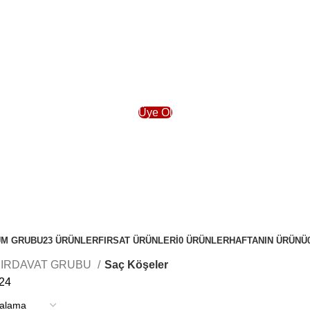
Üye Ol
M GRUBU
23 ÜRÜNLER
FIRSAT ÜRÜNLERİ
0 ÜRÜNLER
HAFTANIN ÜRÜNÜ
IRDAVAT GRUBU
Saç Köşeler
24