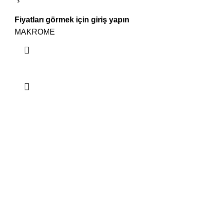
Fiyatları görmek için giriş yapın
MAKROME
Hala bir sorunuz mu var?
Cep telefonu numaranızı bırakın, sizi geri arayalım.
+90 543 403 9124
Adınız