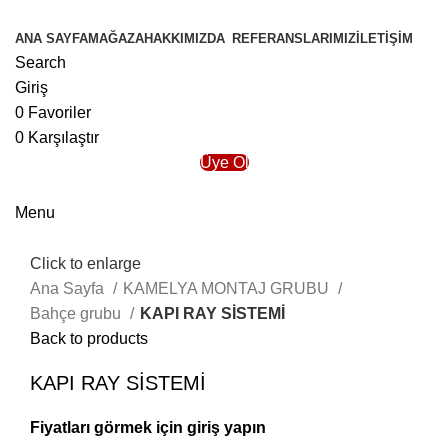
ANA SAYFA
MAĞAZA
HAKKIMIZDA
REFERANSLARIMIZ
İLETIŞIM
Search
Giriş
0
Favoriler
0
Karşılaştır
Üye Ol
Menu
Click to enlarge
Ana Sayfa
KAMELYA MONTAJ GRUBU
Bahçe grubu
KAPI RAY SİSTEMİ
Back to products
KAPI RAY SİSTEMİ
Fiyatları görmek için giriş yapın